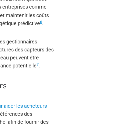
s entreprises comme
 et maintenir les coûts
6
rgétique prédictive
.
es gestionnaires
ectures des capteurs des
 eau peuvent être
7
lance potentielle
.
rs
 aider les acheteurs
références des
he, afin de fournir des