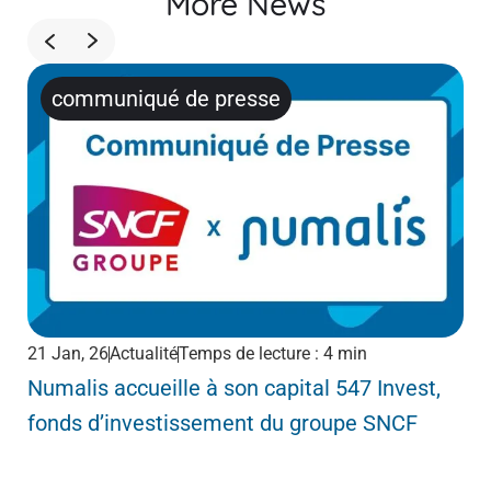
More News
communiqué de presse
21 Jan, 26
Actualité
Temps de lecture : 4 min
1 D
Numalis accueille à son capital 547 Invest,
Ar
fonds d’investissement du groupe SNCF
no
nat