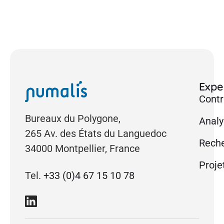
Exper
Contr
Bureaux du Polygone,
Analy
265 Av. des États du Languedoc
Reche
34000 Montpellier, France
Proje
Tel.
+33 (0)4 67 15 10 78