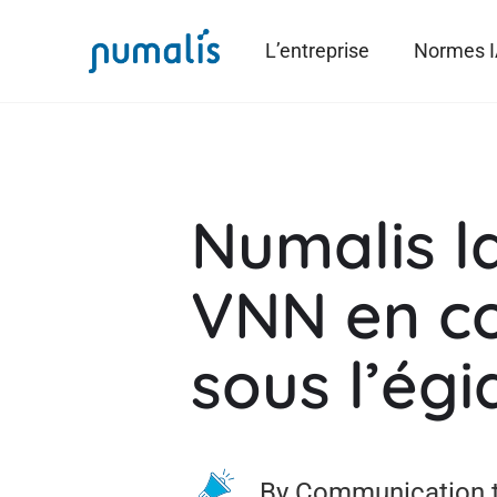
L’entreprise
Normes 
Numalis l
VNN en co
sous l’ég
By Communication 