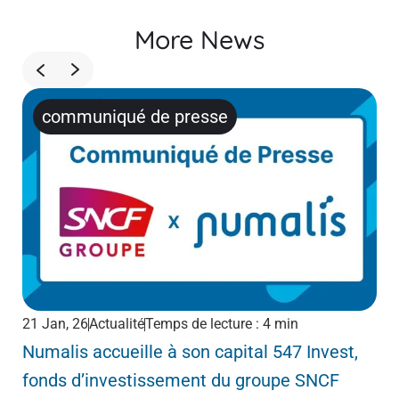
More News
communiqué de presse
21 Jan, 26
Actualité
Temps de lecture : 4 min
1 D
Numalis accueille à son capital 547 Invest,
Ar
fonds d’investissement du groupe SNCF
no