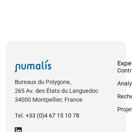
nat
Exper
Contr
Bureaux du Polygone,
Analy
265 Av. des États du Languedoc
Reche
34000 Montpellier, France
Proje
Tel.
+33 (0)4 67 15 10 78