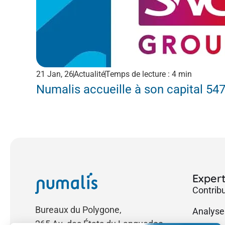
21 Jan, 26
Actualité
Temps de lecture : 4 min
Numalis accueille à son capital 54
Expert
Contrib
Bureaux du Polygone,
Analyse
265 Av. des États du Languedoc