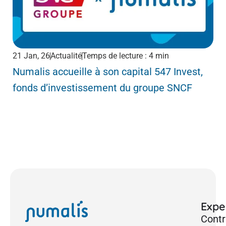
21 Jan, 26
Actualité
Temps de lecture : 4 min
1 D
Numalis accueille à son capital 547 Invest,
Ar
fonds d’investissement du groupe SNCF
no
nat
Exper
Contr