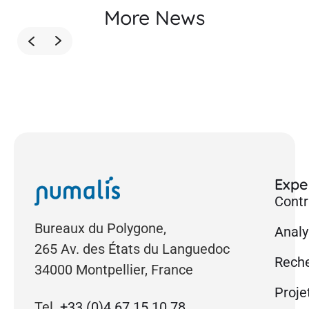
More News
Exper
Contr
Bureaux du Polygone,
Analy
265 Av. des États du Languedoc
Reche
34000 Montpellier, France
Proje
Tel.
+33 (0)4 67 15 10 78