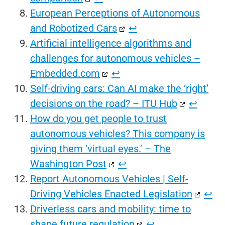
European Perceptions of Autonomous
and Robotized Cars
↩︎
Artificial intelligence algorithms and
challenges for autonomous vehicles –
Embedded.com
↩︎
Self-driving cars: Can AI make the ‘right’
decisions on the road? – ITU Hub
↩︎
How do you get people to trust
autonomous vehicles? This company is
giving them ‘virtual eyes.’ – The
Washington Post
↩︎
Report Autonomous Vehicles | Self-
Driving Vehicles Enacted Legislation
↩︎
Driverless cars and mobility: time to
shape future regulation
↩︎