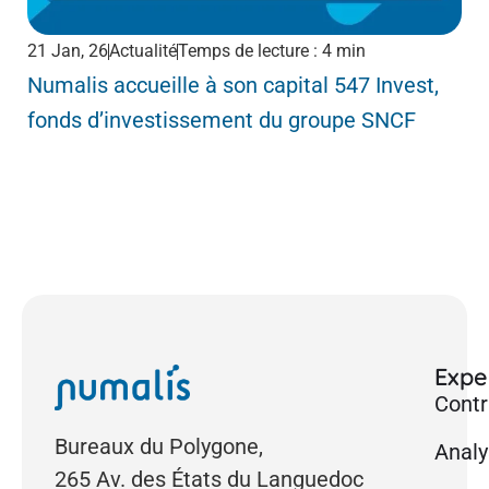
21 Jan, 26
Actualité
Temps de lecture : 4 min
1 D
Numalis accueille à son capital 547 Invest,
Ar
fonds d’investissement du groupe SNCF
no
nat
Exper
Contr
Bureaux du Polygone,
Analy
265 Av. des États du Languedoc